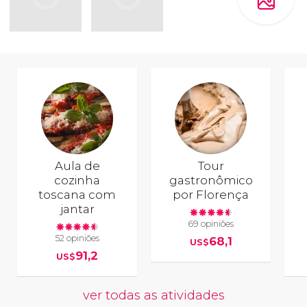
Aula de
Tour
cozinha
gastronômico
toscana com
por Florença
jantar
69 opiniões
52 opiniões
68,1
US$
91,2
US$
ver todas as atividades