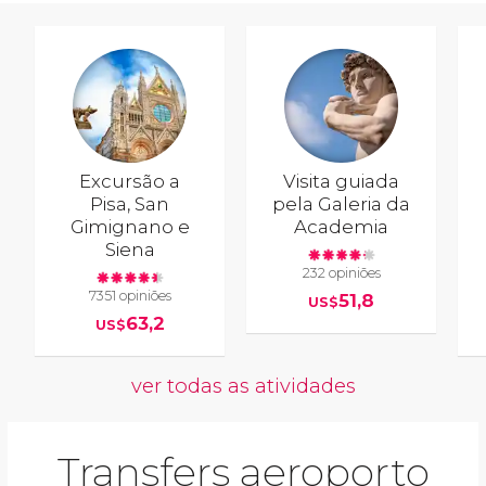
Excursão a
Visita guiada
Pisa, San
pela Galeria da
Gimignano e
Academia
Siena
232 opiniões
7351 opiniões
51,8
US$
63,2
US$
ver todas as atividades
Transfers aeroporto