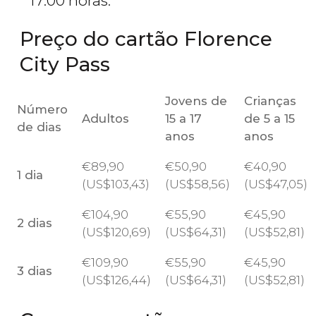
17:00 horas.
Preço do cartão Florence
City Pass
Jovens de
Crianças
Número
Adultos
15 a 17
de 5 a 15
de dias
anos
anos
€
89,90
€
50,90
€
40,90
1 dia
(
US$
103,43)
(
US$
58,56)
(
US$
47,05)
€
104,90
€
55,90
€
45,90
2 dias
(
US$
120,69)
(
US$
64,31)
(
US$
52,81)
€
109,90
€
55,90
€
45,90
3 dias
(
US$
126,44)
(
US$
64,31)
(
US$
52,81)