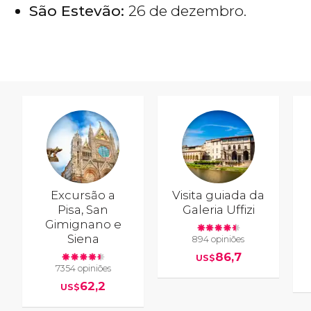
São Estevão:
26 de dezembro.
Excursão a
Visita guiada da
Pisa, San
Galeria Uffizi
Gimignano e
Siena
894 opiniões
86,7
US$
7354 opiniões
62,2
US$