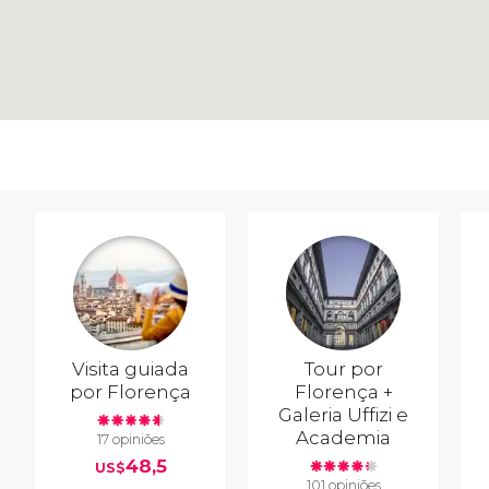
Visita guiada
Tour por
por Florença
Florença +
Galeria Uffizi e
Academia
17 opiniões
48,5
US$
101 opiniões