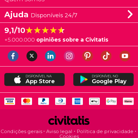
Ajuda
Disponíveis 24/7
★★★★★
★★★★★
9,1/10
+
5.000.000
opiniões sobre a Civitatis
DISPONÍVEL NA
DISPONÍVEL NO
App Store
Google Play
Condições gerais
Aviso legal
Política de privacidade
Cookies