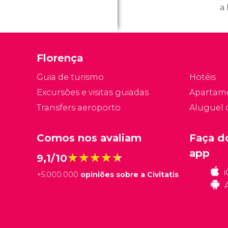
a 
p
l
im
Florença
c
Guia de turismo
Hotéis
Excursões e visitas guiadas
Apartam
Transfers aeroporto
Aluguel 
Comos nos avaliam
Faça d
app
★★★★★
★★★★★
9,1/10
+
5.000.000
opiniões sobre a Civitatis