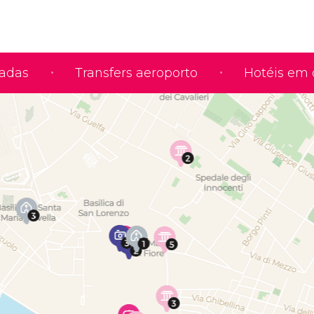
iadas
Transfers aeroporto
Hotéis em 