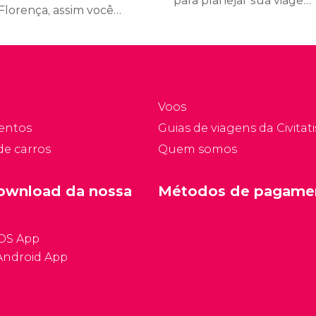
para planejar sua viagem
Florença, assim você
a Florença, como o
oderá conhecer os
horário comercial da
ugares mais
cidade, o idioma, os
portantes e irá curtir a
feriados e muitos outros
idade ao máximo.
pontos relevantes.
Voos
entos
Guias de viagens da Civitati
de carros
Quem somos
ownload da nossa
Métodos de pagame
iOS App
Android App