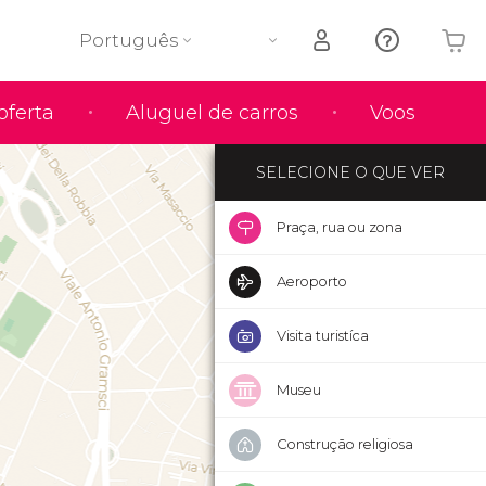
Português
O seu carrinho está vazio
oferta
Aluguel de carros
Voos
SELECIONE O QUE VER
Praça, rua ou zona
Aeroporto
Visita turistíca
Museu
Construção religiosa