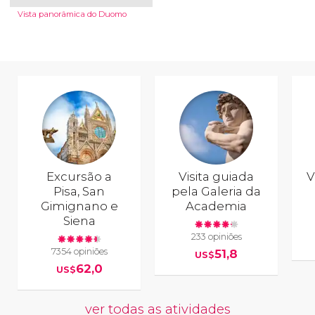
Vista panorâmica do Duomo
Excursão a
Visita guiada
V
Pisa, San
pela Galeria da
Gimignano e
Academia
Siena
233 opiniões
7354 opiniões
51,8
US$
62,0
US$
ver todas as atividades