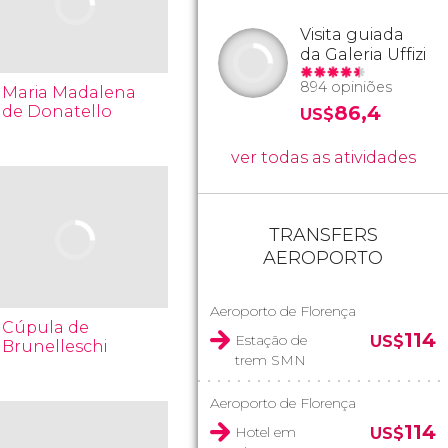
Visita guiada
da Galeria Uffizi
894 opiniões
Maria Madalena
86,4
de Donatello
US$
ver todas as atividades
TRANSFERS
AEROPORTO
Aeroporto de Florença
Cúpula de
114
Estação de
US$
Brunelleschi
trem SMN
Aeroporto de Florença
114
Hotel em
US$