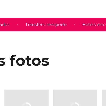
iadas
Transfers aeroporto
Hotéis em 
s fotos