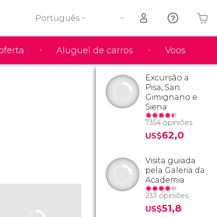
Português
oferta
Aluguel de carros
Voos
O seu carrinho está vazio
Excursão a
Pisa, San
Gimignano e
Siena
7354 opiniões
62,0
US$
Visita guiada
pela Galeria da
Academia
233 opiniões
51,8
US$